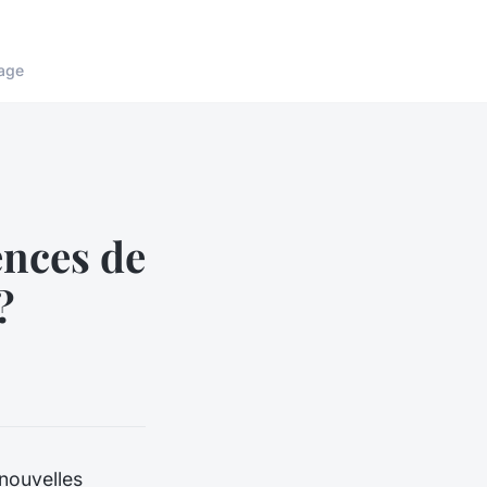
age
ences de
?
nouvelles