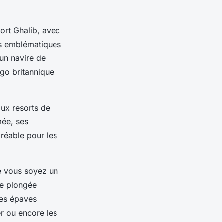
ort Ghalib, avec
tes emblématiques
un navire de
rgo britannique
aux resorts de
mée, ses
gréable pour les
e vous soyez un
de plongée
 les épaves
er ou encore les