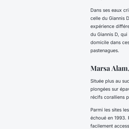
Dans ses eaux cri
celle du Giannis 
expérience différ
du Giannis D, qui
domicile dans ces
pastenagues.
Marsa Alam,
Située plus au su
plongées sur épav
récifs coralliens 
Parmi les sites l
échoué en 1993. R
facilement acces