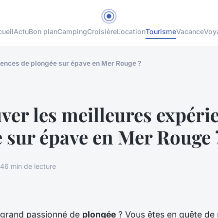
ueil
Actu
Bon plan
Camping
Croisière
Location
Tourisme
Vacance
Voy
riences de plongée sur épave en Mer Rouge ?
ver les meilleures expéri
 sur épave en Mer Rouge 
24
6 min de lecture
 grand passionné de
plongée
? Vous êtes en quête de 