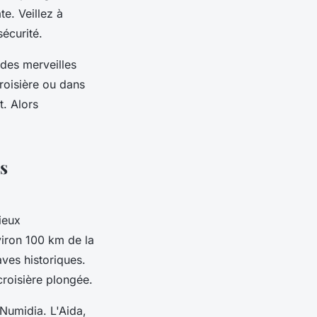
e. Veillez à
écurité.
 des merveilles
roisière ou dans
t. Alors
ns
ieux
viron 100 km de la
ves historiques.
croisière plongée.
a Numidia. L'Aida,