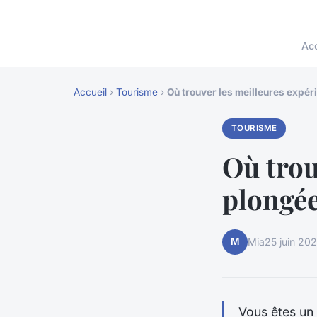
Acc
Accueil
›
Tourisme
›
Où trouver les meilleures expé
TOURISME
Où trou
plongée
M
Mia
25 juin 20
Vous êtes un