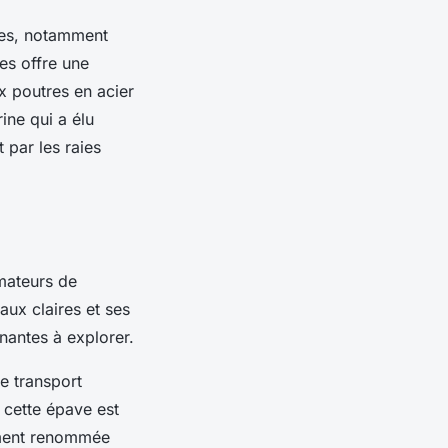
res, notamment
es offre une
x poutres en acier
ine qui a élu
par les raies
amateurs de
ux claires et ses
inantes à explorer.
e transport
 cette épave est
ement renommée