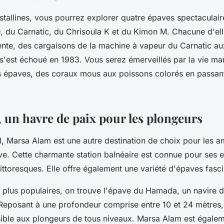
stallines, vous pourrez explorer quatre épaves spectaculai
D, du Carnatic, du Chrisoula K et du Kimon M. Chacune d'ell
ente, des cargaisons de la machine à vapeur du Carnatic au
 s'est échoué en 1983. Vous serez émerveillés par la vie mar
 épaves, des coraux mous aux poissons colorés en passant 
 un havre de paix pour les plongeurs
d, Marsa Alam est une autre destination de choix pour les 
e. Cette charmante station balnéaire est connue pour ses ea
pittoresques. Elle offre également une variété d'épaves fasc
es plus populaires, on trouve l'épave du Hamada, un navire d
eposant à une profondeur comprise entre 10 et 24 mètres,
sible aux plongeurs de tous niveaux. Marsa Alam est égal